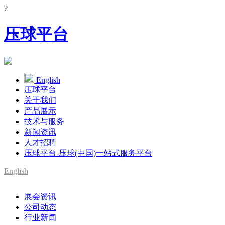
?
压球平台
English
压球平台
关于我们
产品展示
技术与服务
新闻资讯
人才招聘
压球平台-压球(中国)一站式服务平台
English
展会资讯
公司动态
行业新闻