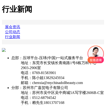
行业新闻
展会资讯
公司动态
行业新闻
总部：压球平台-压球(中国)一站式服务平台
地址：东莞市长安镇长青南路1号8栋万科中心
2903-2906室
电话：0769-81583901
手机：陈小姐13829245934
邮箱：chenxia@mychinadollbeauty.com
分部：苏州市广嘉贺电子有限公司
地址：苏州市吴中区吴中商城5A写字楼2606B-C室
电话：0512-68794542
手机：赖先生18013707168